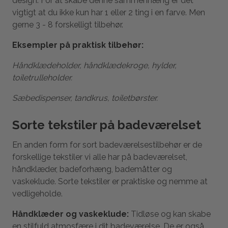
design. For at skabe denne sammenhæng er det
vigtigt at du ikke kun har 1 eller 2 ting i en farve. Men
gerne 3 - 8 forskelligt tilbehør.
Eksempler på praktisk tilbehør:
Håndklædeholder, håndklædekroge, hylder,
toiletrulleholder.
Sæbedispenser, tandkrus, toiletbørster.
Sorte tekstiler på badeværelset
En anden form for sort badeværelsestilbehør er de
forskellige tekstiler vi alle har på badeværelset,
håndklæder, badeforhæng, bademåtter og
vaskeklude. Sorte tekstiler er praktiske og nemme at
vedligeholde.
Håndklæder og vaskeklude:
Tidløse og kan skabe
en stilfuld atmosfære i dit badeværelse. De er også