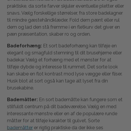
praktiske, da sorte farver skjuler eventuelle pletter eller
snavs. Vælg forskellige størrelser, fra store badelagner
til mindre gæstehåndklæder. Fold dem pænt eller rul
dem og lad den stå fremme i en fletkurv det giver en
pæn præsentation, skaber ro og orden.
Badeforhæng:
Et sort badeforhæng kan tilføje en
elegant og smagfuld stemning til dit brusehjørne eller
badekar. Vælg et forhæng med et mønster for at
tilføje dybde og interesse til rummet. Det sorte look
kan skabe en flot kontrast mod lyse vægge eller fliser.
Husk blot at sort også kan tage alt lyset fra din
brusekabine.
Bademåtter:
En sort bademåtte kan fungere som et
stilfuldt centrum på dit badeværelse. Vælg en med
interessante mønstre eller en af de populære runde
måtter for at tilføje karakter til gulvet. Sorte
bademåtter
er rigtig praktiske da der ikke ses