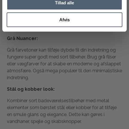
Tillad alle
Den klassiske kontrast mellem sort og hvid skaber et
tidløst og rent udseende. Du kan vælge hvide fliser og
Afvis
vægge som en baggrund for det sorte tilbehør. Dette
skaber både elegance og en følelse af rummelighed.
Grå Nuancer:
Grå farvetoner kan tilføje dybde til din indretning og
fungere super godt med sort tilbehør. Brug grå fliser
eller vægfarver for at skabe en moderne og afslappet
atmosfære. Også mega populær til den minimalistiske
indretning.
Stål og kobber look:
Kombiner sort badeværelsestilbehør med metal
elementer som børstet stål eller kobber for at tilføje
en smule glans og elegance. Dette kan gøres i
vandhaner, spejle og skabsknopper.