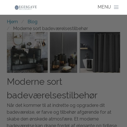
Hjem
Blog
Moderne sort badeværelsestilbehør
Moderne sort
badeværelsestilbehør
Når det kommer til at indrette og opgradere dit
badeværelse, er farve og tilbehør afgørende for at
skabe den ønskede atmosfære. Et moderne
badeværelse kan drage fordel af elegante og tidløse