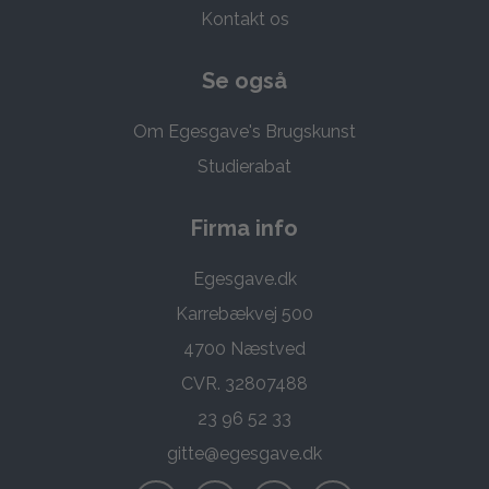
Kontakt os
Se også
Om Egesgave's Brugskunst
Studierabat
Firma info
Egesgave.dk
Karrebækvej 500
4700 Næstved
CVR. 32807488
23 96 52 33
gitte@egesgave.dk