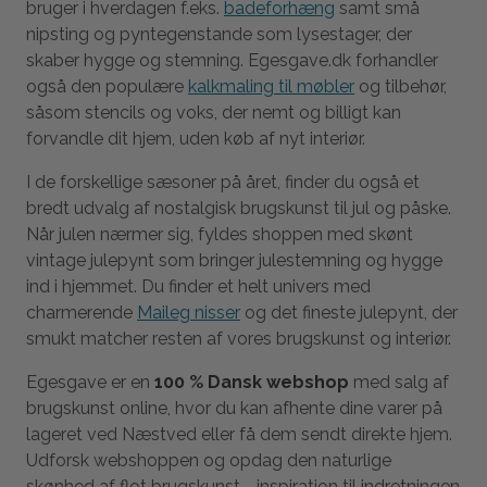
bruger i hverdagen f.eks.
badeforhæng
samt små
nipsting og pyntegenstande som lysestager, der
skaber hygge og stemning. Egesgave.dk forhandler
også den populære
kalkmaling til møbler
og tilbehør,
såsom stencils og voks, der nemt og billigt kan
forvandle dit hjem, uden køb af nyt interiør.
I de forskellige sæsoner på året, finder du også et
bredt udvalg af nostalgisk brugskunst til jul og påske.
Når julen nærmer sig, fyldes shoppen med skønt
vintage julepynt som bringer julestemning og hygge
ind i hjemmet. Du finder et helt univers med
charmerende
Maileg nisser
og det fineste julepynt, der
smukt matcher resten af vores brugskunst og interiør.
Egesgave er en
100 % Dansk webshop
med salg af
brugskunst online, hvor du kan afhente dine varer på
lageret ved Næstved eller få dem sendt direkte hjem.
Udforsk webshoppen og opdag den naturlige
skønhed af flot brugskunst - inspiration til indretningen