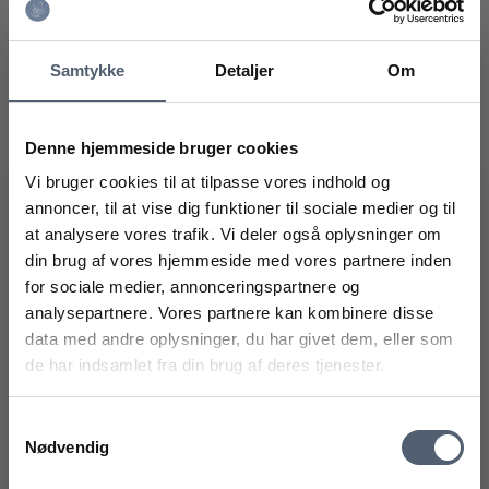
Samtykke
Detaljer
Om
Pyntepuder med guld
Gardenlife foderhus
Skagen
149,00
DKK
179,00
DKK
Denne hjemmeside bruger cookies
På lager
På lager
Vi bruger cookies til at tilpasse vores indhold og
annoncer, til at vise dig funktioner til sociale medier og til
at analysere vores trafik. Vi deler også oplysninger om
Få 10% rabat på dit næste køb!
LÆG I KURVEN
LÆG I KURVEN
din brug af vores hjemmeside med vores partnere inden
Modtag vores nyhedsbrev fyldt med inspiration til din
for sociale medier, annonceringspartnere og
bolig. Jeg giver samtykke til at Egesgave.dk må kontakte
mig pr. mail 1-2 gange om måneden. Samtykket kan til
analysepartnere. Vores partnere kan kombinere disse
enhver tid tilbagekaldes.
data med andre oplysninger, du har givet dem, eller som
Tilmeld dig her og få samtidig 10% rabat på dit næste
de har indsamlet fra din brug af deres tjenester.
køb.
Samtykkevalg
Nødvendig