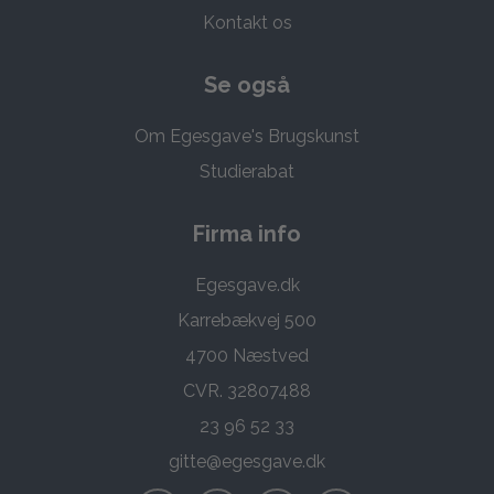
Kontakt os
Se også
Om Egesgave's Brugskunst
Studierabat
Firma info
Egesgave.dk
Karrebækvej 500
4700 Næstved
CVR. 32807488
23 96 52 33
gitte@egesgave.dk