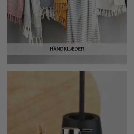
HÅNDKLÆDER