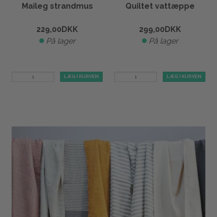
Maileg strandmus
Quiltet vattæppe
229,00
DKK
299,00
DKK
På lager
På lager
LÆG I KURVEN
LÆG I KURVEN