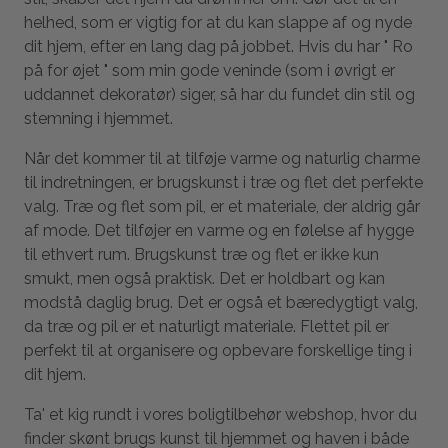
helhed, som er vigtig for at du kan slappe af og nyde
dit hjem, efter en lang dag på jobbet. Hvis du har " Ro
på for øjet " som min gode veninde (som i øvrigt er
uddannet dekoratør) siger, så har du fundet din stil og
stemning i hjemmet.
Når det kommer til at tilføje varme og naturlig charme
til indretningen, er brugskunst i træ og flet det perfekte
valg. Træ og flet som pil, er et materiale, der aldrig går
af mode. Det tilføjer en varme og en følelse af hygge
til ethvert rum. Brugskunst træ og flet er ikke kun
smukt, men også praktisk. Det er holdbart og kan
modstå daglig brug. Det er også et bæredygtigt valg,
da træ og pil er et naturligt materiale. Flettet pil er
perfekt til at organisere og opbevare forskellige ting i
dit hjem.
Ta' et kig rundt i vores boligtilbehør webshop, hvor du
finder skønt brugs kunst til hjemmet og haven i både