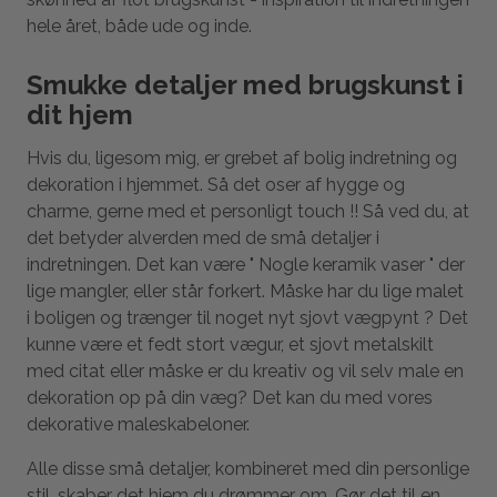
hele året, både ude og inde.
Smukke detaljer med brugskunst i
dit hjem
Hvis du, ligesom mig, er grebet af bolig indretning og
dekoration i hjemmet. Så det oser af hygge og
charme, gerne med et personligt touch !! Så ved du, at
det betyder alverden med de små detaljer i
indretningen. Det kan være " Nogle keramik vaser " der
lige mangler, eller står forkert. Måske har du lige malet
i boligen og trænger til noget nyt sjovt vægpynt ? Det
kunne være et fedt stort vægur, et sjovt metalskilt
med citat eller måske er du kreativ og vil selv male en
dekoration op på din væg? Det kan du med vores
dekorative maleskabeloner.
Alle disse små detaljer, kombineret med din personlige
stil, skaber det hjem du drømmer om. Gør det til en